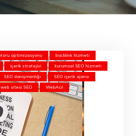
toru optimizasyonu
backlink hizmeti
içerik stratejisi
kurumsal SEO hizmeti
SEO danışmanlığı
SEO içerik ajansı
web sitesi SEO
WebAcil