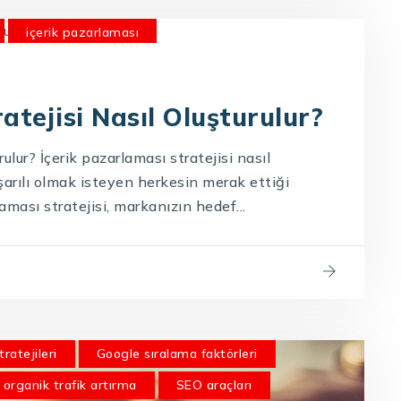
içerik pazarlaması
zarlaması Stratejisi Nasıl Oluşturulur?
a bilinirliği artırma
organik trafik artırma
atejisi Nasıl Oluşturulur?
ikleri
ulur? İçerik pazarlaması stratejisi nasıl
aşarılı olmak isteyen herkesin merak ettiği
laması stratejisi, markanızın hedef...
tratejileri
Google sıralama faktörleri
organik trafik artırma
SEO araçları