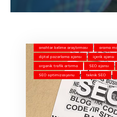
anahtar kelime araştırması
arama mo
dijital pazarlama ajansı
içerik ajansı
organik trafik artırma
SEO ajansı
SEO optimizasyonu
teknik SEO