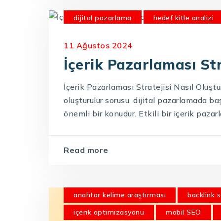
dijital pazarlama
hedef kitle analizi
içerik pazarlaması stratejisi
İçerik Pa
11 Ağustos 2024
içerik takvimi
içerik üretimi
mark
İçerik Pazarlaması Str
SEO optimizasyonu
sosyal medya içer
İçerik Pazarlaması Stratejisi Nasıl Oluştur
oluşturulur sorusu, dijital pazarlamada b
önemli bir konudur. Etkili bir içerik pazar
Read more
anahtar kelime araştırması
backlink s
içerik optimizasyonu
mobil SEO