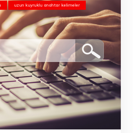
u
uzun kuyruklu anahtar kelimeler