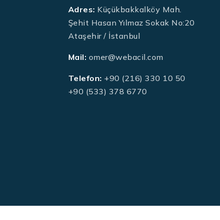
Adres:
Küçükbakkalköy Mah.
Şehit Hasan Yılmaz Sokak No:20
Ataşehir / İstanbul
Mail:
omer@webacil.com
Telefon:
+90 (216) 330 10 50
+90 (533) 378 6770
HTML Snippets
Powered By :
XYZScripts.com