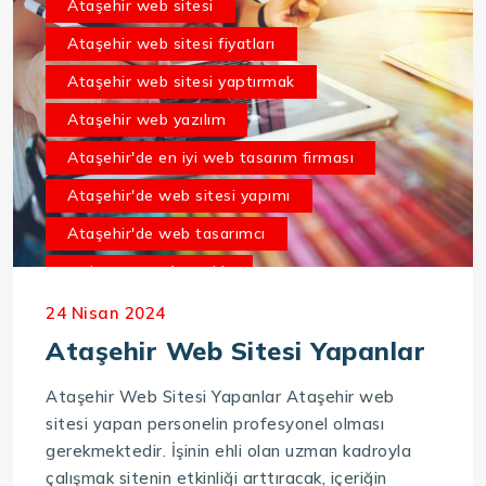
Ataşehir web sitesi
Ataşehir web sitesi fiyatları
Ataşehir web sitesi yaptırmak
Ataşehir web yazılım
Ataşehir'de en iyi web tasarım firması
Ataşehir'de web sitesi yapımı
Ataşehir'de web tasarımcı
web tasarım Ataşehir
24 Nisan 2024
Ataşehir Web Sitesi Yapanlar
Ataşehir Web Sitesi Yapanlar Ataşehir web
sitesi yapan personelin profesyonel olması
gerekmektedir. İşinin ehli olan uzman kadroyla
çalışmak sitenin etkinliği arttıracak, içeriğin