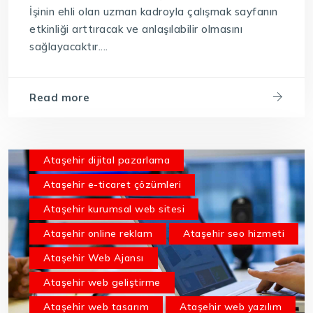
İşinin ehli olan uzman kadroyla çalışmak sayfanın
etkinliği arttıracak ve anlaşılabilir olmasını
sağlayacaktır....
Read more
Ataşehir dijital pazarlama
Ataşehir e-ticaret çözümleri
Ataşehir kurumsal web sitesi
Ataşehir online reklam
Ataşehir seo hizmeti
Ataşehir Web Ajansı
Ataşehir web geliştirme
Ataşehir web tasarım
Ataşehir web yazılım