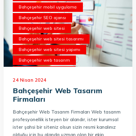
Bahçeşehir mobil uygulama
Bahçeşehir SEO ajansı
Bahçeşehir web sitesi
Bahçeşehir web sitesi tasarımı
Bahçeşehir web sitesi yapımı
Bahçeşehir web tasarım
Bahçeşehir web yazılımı
24 Nisan 2024
Bahçeşehir yazılım firması
Bahçeşehir Web Tasarım
Firmaları
Bahçeşehir Web Tasarım Firmaları Web tasarım
profesyonellik isteyen bir alandır, ister kurumsal
ister şahsi bir siteniz olsun sizin resmi kanalınız
olduğu için bu alanda uzman olan bir ekip