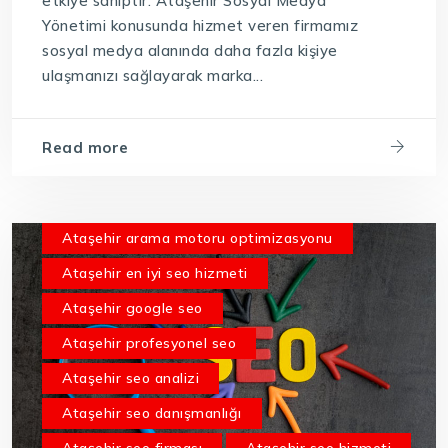
etkiye sahiptir. Ataşehir Sosyal Medya
Yönetimi konusunda hizmet veren firmamız
sosyal medya alanında daha fazla kişiye
ulaşmanızı sağlayarak marka...
Read more
Ataşehir arama motoru optimizasyonu
Ataşehir en iyi seo hizmeti
Ataşehir google seo
Ataşehir profesyonel seo
Ataşehir seo analizi
Ataşehir seo danışmanlığı
Ataşehir seo firması
Ataşehir seo hizmeti