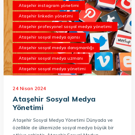
Ataşehir instagram yönetimi
Ataşehir linkedin yönetimi
Ataşehir profesyonel sosyal medya yönetimi
Ataşehir sosyal medya ajansı
Ataşehir sosyal medya danışmanlığı
Ataşehir sosyal medya uzmanı
Ataşehir sosyal medya yönetimi
Ataşehir twitter yönetimi
24 Nisan 2024
Ataşehir youtube yönetimi
Ataşehir Sosyal Medya
Yönetimi
Ataşehir Sosyal Medya Yönetimi Dünyada ve
özellikle de ülkemizde sosyal medya büyük bir