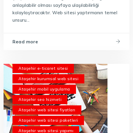
anlaşılabilir olması sayfaya ulaşılabilirliği
kolaylaştıracaktır. Web sitesi yaptırmanın temel
unsuru...
Read more
Ataşehir e-ticaret sitesi
Ataşehir kurumsal web sitesi
Ataşehir mobil uygulama
Ataşehir seo hizmeti
Ataşehir web sitesi fiyatları
Ataşehir web sitesi paketleri
Ataşehir web sitesi yapımı