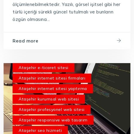
ölçümlenebilmektedir. Yazılı, görsel işitsel gibi her
türlü içeriği sürekli güncel tutulmalı ve bunların
özgün olmasına...
Read more
Ataşehir e-ticaret sitesi
Ataşehir internet sitesi firmaları
Ataşehir internet sitesi yaptırma
Ataşehir kurumsal web sitesi
Ataşehir profesyonel web sitesi
Ataşehir responsive web tasarım
Ataşehir seo hizmeti