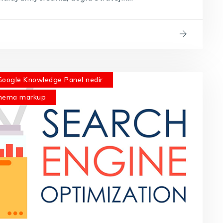
Google Knowledge Panel nedir
hema markup