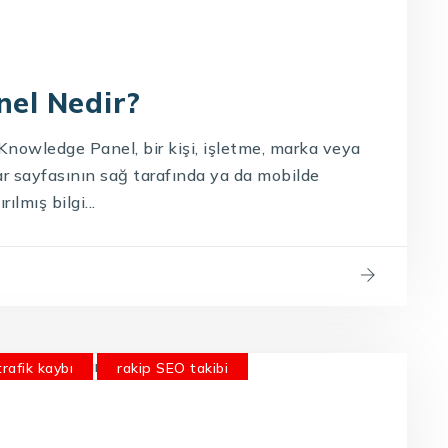
el Nedir?
nowledge Panel, bir kişi, işletme, marka veya
r sayfasının sağ tarafında ya da mobilde
lmış bilgi...
rafik kaybı
rakip SEO takibi
şılaştırma