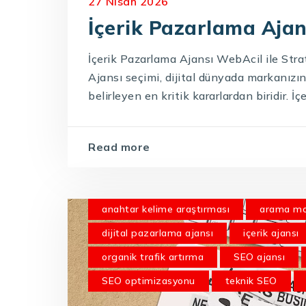
27 Nisan 2026
İçerik Pazarlama Ajan
İçerik Pazarlama Ajansı WebAcil ile Stra
Ajansı seçimi, dijital dünyada markanız
belirleyen en kritik kararlardan biridir. İçer
Read more
anahtar kelime araştırması
arama mo
dijital pazarlama ajansı
içerik ajansı
organik trafik artırma
SEO ajansı
SEO optimizasyonu
teknik SEO