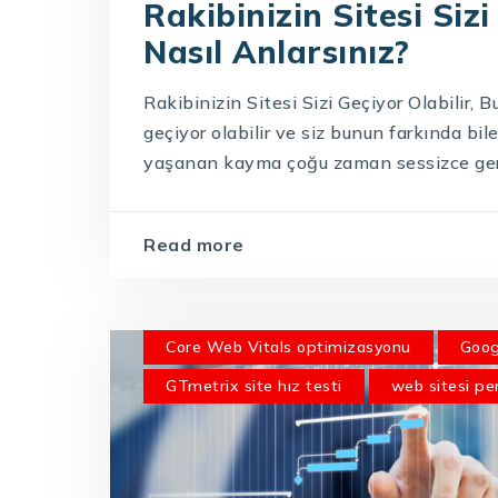
Rakibinizin Sitesi Sizi
Nasıl Anlarsınız?
Rakibinizin Sitesi Sizi Geçiyor Olabilir, B
geçiyor olabilir ve siz bunun farkında bil
yaşanan kayma çoğu zaman sessizce gerçe
Read more
Core Web Vitals optimizasyonu
Goog
GTmetrix site hız testi
web sitesi pe