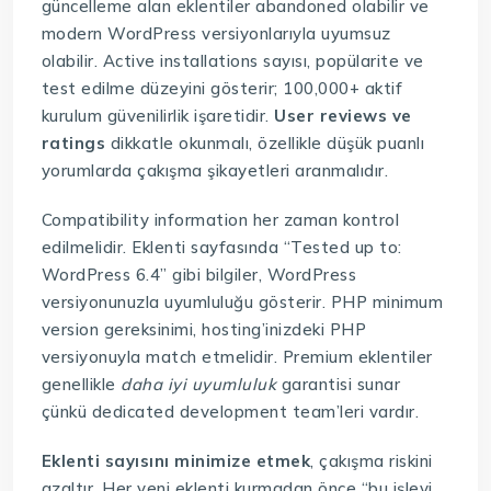
güncelleme alan eklentiler abandoned olabilir ve
modern WordPress versiyonlarıyla uyumsuz
olabilir. Active installations sayısı, popülarite ve
test edilme düzeyini gösterir; 100,000+ aktif
kurulum güvenilirlik işaretidir.
User reviews ve
ratings
dikkatle okunmalı, özellikle düşük puanlı
yorumlarda çakışma şikayetleri aranmalıdır.
Compatibility information her zaman kontrol
edilmelidir. Eklenti sayfasında “Tested up to:
WordPress 6.4” gibi bilgiler, WordPress
versiyonunuzla uyumluluğu gösterir. PHP minimum
version gereksinimi, hosting’inizdeki PHP
versiyonuyla match etmelidir. Premium eklentiler
genellikle
daha iyi uyumluluk
garantisi sunar
çünkü dedicated development team’leri vardır.
Eklenti sayısını minimize etmek
, çakışma riskini
azaltır. Her yeni eklenti kurmadan önce “bu işlevi