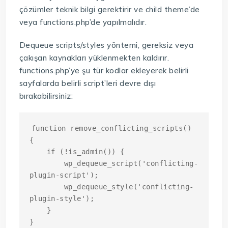
çözümler teknik bilgi gerektirir ve child theme’de
veya functions.php’de yapılmalıdır.
Dequeue scripts/styles yöntemi, gereksiz veya
çakışan kaynakları yüklenmekten kaldırır.
functions.php’ye şu tür kodlar ekleyerek belirli
sayfalarda belirli script’leri devre dışı
bırakabilirsiniz:
function remove_conflicting_scripts() 
{

    if (!is_admin()) {

        wp_dequeue_script('conflicting-
plugin-script');

        wp_dequeue_style('conflicting-
plugin-style');

    }

}
