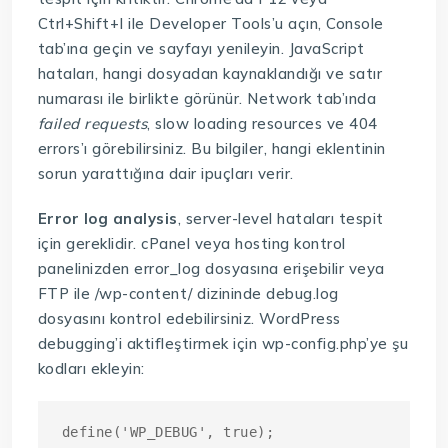
Ctrl+Shift+I ile Developer Tools’u açın, Console
tab’ına geçin ve sayfayı yenileyin. JavaScript
hataları, hangi dosyadan kaynaklandığı ve satır
numarası ile birlikte görünür. Network tab’ında
failed requests
, slow loading resources ve 404
errors’ı görebilirsiniz. Bu bilgiler, hangi eklentinin
sorun yarattığına dair ipuçları verir.
Error log analysis
, server-level hataları tespit
için gereklidir. cPanel veya hosting kontrol
panelinizden error_log dosyasına erişebilir veya
FTP ile /wp-content/ dizininde debug.log
dosyasını kontrol edebilirsiniz. WordPress
debugging’i aktifleştirmek için wp-config.php’ye şu
kodları ekleyin:
define('WP_DEBUG', true);
