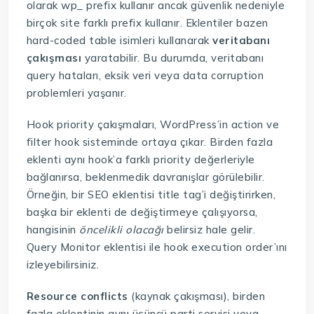
olarak wp_ prefix kullanır ancak güvenlik nedeniyle
birçok site farklı prefix kullanır. Eklentiler bazen
hard-coded table isimleri kullanarak
veritabanı
çakışması
yaratabilir. Bu durumda, veritabanı
query hataları, eksik veri veya data corruption
problemleri yaşanır.
Hook priority çakışmaları, WordPress’in action ve
filter hook sisteminde ortaya çıkar. Birden fazla
eklenti aynı hook’a farklı priority değerleriyle
bağlanırsa, beklenmedik davranışlar görülebilir.
Örneğin, bir SEO eklentisi title tag’i değiştirirken,
başka bir eklenti de değiştirmeye çalışıyorsa,
hangisinin
öncelikli olacağı
belirsiz hale gelir.
Query Monitor eklentisi ile hook execution order’ını
izleyebilirsiniz.
Resource conflicts
(kaynak çakışması), birden
fazla eklentinin aynı üçüncü parti servisi veya