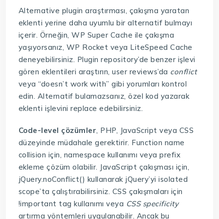
Alternative plugin araştırması, çakışma yaratan
eklenti yerine daha uyumlu bir alternatif bulmayı
içerir. Örneğin, WP Super Cache ile çakışma
yaşıyorsanız, WP Rocket veya LiteSpeed Cache
deneyebilirsiniz. Plugin repository’de benzer işlevi
gören eklentileri araştırın, user reviews’da
conflict
veya “doesn’t work with” gibi yorumları kontrol
edin. Alternatif bulamazsanız, özel kod yazarak
eklenti işlevini replace edebilirsiniz.
Code-level çözümler
, PHP, JavaScript veya CSS
düzeyinde müdahale gerektirir. Function name
collision için, namespace kullanımı veya prefix
ekleme çözüm olabilir. JavaScript çakışması için,
jQuery.noConflict() kullanarak jQuery’yi isolated
scope’ta çalıştırabilirsiniz. CSS çakışmaları için
!important tag kullanımı veya
CSS specificity
artırma yöntemleri uygulanabilir. Ancak bu