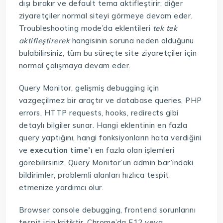
dışı bırakır ve default tema aktifleştirir; diğer
ziyaretçiler normal siteyi görmeye devam eder.
Troubleshooting mode’da eklentileri
tek tek
aktifleştirerek
hangisinin soruna neden olduğunu
bulabilirsiniz, tüm bu süreçte site ziyaretçiler için
normal çalışmaya devam eder.
Query Monitor, gelişmiş debugging için
vazgeçilmez bir araçtır ve database queries, PHP
errors, HTTP requests, hooks, redirects gibi
detaylı bilgiler sunar. Hangi eklentinin en fazla
query yaptığını, hangi fonksiyonların hata verdiğini
ve
execution time’ı
en fazla olan işlemleri
görebilirsiniz. Query Monitor’un admin bar’ındaki
bildirimler, problemli alanları hızlıca tespit
etmenize yardımcı olur.
Browser console debugging, frontend sorunlarını
tespit için kritiktir. Chrome’da F12 veya