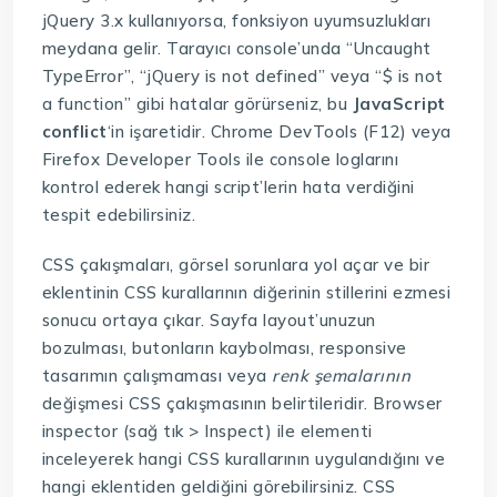
jQuery 3.x kullanıyorsa, fonksiyon uyumsuzlukları
meydana gelir. Tarayıcı console’unda “Uncaught
TypeError”, “jQuery is not defined” veya “$ is not
a function” gibi hatalar görürseniz, bu
JavaScript
conflict
‘in işaretidir. Chrome DevTools (F12) veya
Firefox Developer Tools ile console loglarını
kontrol ederek hangi script’lerin hata verdiğini
tespit edebilirsiniz.
CSS çakışmaları, görsel sorunlara yol açar ve bir
eklentinin CSS kurallarının diğerinin stillerini ezmesi
sonucu ortaya çıkar. Sayfa layout’unuzun
bozulması, butonların kaybolması, responsive
tasarımın çalışmaması veya
renk şemalarının
değişmesi CSS çakışmasının belirtileridir. Browser
inspector (sağ tık > Inspect) ile elementi
inceleyerek hangi CSS kurallarının uygulandığını ve
hangi eklentiden geldiğini görebilirsiniz. CSS