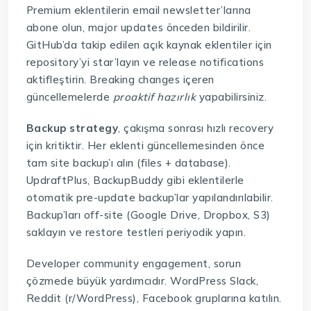
Premium eklentilerin email newsletter’larına
abone olun, major updates önceden bildirilir.
GitHub’da takip edilen açık kaynak eklentiler için
repository’yi star’layın ve release notifications
aktifleştirin. Breaking changes içeren
güncellemelerde
proaktif hazırlık
yapabilirsiniz.
Backup strategy
, çakışma sonrası hızlı recovery
için kritiktir. Her eklenti güncellemesinden önce
tam site backup’ı alın (files + database).
UpdraftPlus, BackupBuddy gibi eklentilerle
otomatik pre-update backup’lar yapılandırılabilir.
Backup’ları off-site (Google Drive, Dropbox, S3)
saklayın ve restore testleri periyodik yapın.
Developer community engagement, sorun
çözmede büyük yardımcıdır. WordPress Slack,
Reddit (r/WordPress), Facebook gruplarına katılın.