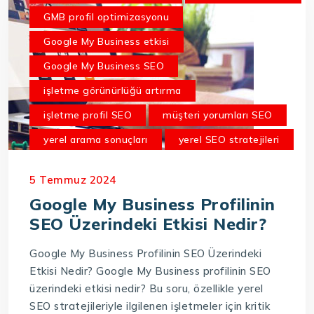
GMB profil optimizasyonu
Google My Business etkisi
Google My Business SEO
işletme görünürlüğü artırma
işletme profil SEO
müşteri yorumları SEO
yerel arama sonuçları
yerel SEO stratejileri
5 Temmuz 2024
Google My Business Profilinin
SEO Üzerindeki Etkisi Nedir?
Google My Business Profilinin SEO Üzerindeki
Etkisi Nedir? Google My Business profilinin SEO
üzerindeki etkisi nedir? Bu soru, özellikle yerel
SEO stratejileriyle ilgilenen işletmeler için kritik