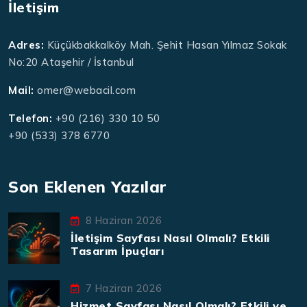
İletişim
Adres:
Küçükbakkalköy Mah. Şehit Hasan Yılmaz Sokak
No:20 Ataşehir / İstanbul
Mail:
omer@webacil.com
Telefon:
+90 (216) 330 10 50
+90 (533) 378 6770
Son Eklenen Yazılar
8 Haziran 2026
İletişim Sayfası Nasıl Olmalı? Etkili
Tasarım İpuçları
7 Haziran 2026
Hizmet Sayfası Nasıl Olmalı? Etkili ve