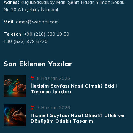
Adres:
Küçükbakkalköy Mah. Şehit Hasan Yılmaz Sokak
No:20 Ataşehir / İstanbul
Mail:
omer@webacil.com
Telefon:
+90 (216) 330 10 50
+90 (533) 378 6770
Son Eklenen Yazılar
8 Haziran 2026
İletişim Sayfası Nasıl Olmalı? Etkili
Tasarım İpuçları
7 Haziran 2026
Hizmet Sayfası Nasıl Olmalı? Etkili ve
Dönüşüm Odaklı Tasarım