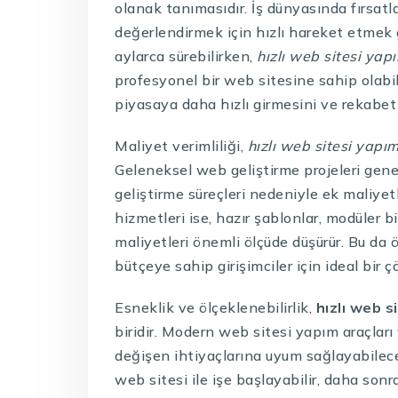
olanak tanımasıdır. İş dünyasında fırsatla
değerlendirmek için hızlı hareket etmek 
aylarca sürebilirken,
hızlı web sitesi yap
profesyonel bir web sitesine sahip olabili
piyasaya daha hızlı girmesini ve rekabet
Maliyet verimliliği,
hızlı web sitesi yapım
Geleneksel web geliştirme projeleri genel
geliştirme süreçleri nedeniyle ek maliyetl
hizmetleri ise, hazır şablonlar, modüler b
maliyetleri önemli ölçüde düşürür. Bu da ö
bütçeye sahip girişimciler için ideal bir 
Esneklik ve ölçeklenebilirlik,
hızlı web s
biridir. Modern web sitesi yapım araçları
değişen ihtiyaçlarına uyum sağlayabilece
web sitesi ile işe başlayabilir, daha son