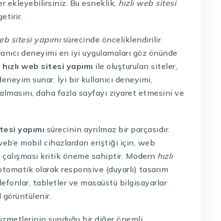
ler ekleyebilirsiniz. Bu esneklik,
hızlı web sitesi
etirir.
web sitesi yapımı
sürecinde önceliklendirilir.
llanıcı deneyimi en iyi uygulamaları göz önünde
,
hızlı web sitesi yapımı
ile oluşturulan siteler,
 deneyim sunar. İyi bir kullanıcı deneyimi,
kalmasını, daha fazla sayfayı ziyaret etmesini ve
itesi yapımı
sürecinin ayrılmaz bir parçasıdır.
web’e mobil cihazlardan eriştiği için, web
e çalışması kritik öneme sahiptir. Modern
hızlı
 otomatik olarak responsive (duyarlı) tasarım
telefonlar, tabletler ve masaüstü bilgisayarlar
 görüntülenir.
izmetlerinin sunduğu bir diğer önemli