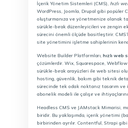
İçerik Yönetim Sistemleri (CMS),
hızlı we
WordPress, Joomla, Drupal gibi popüler C
oluşturmanıza ve yönetmenize olanak tanır
sürükle-bırak düzenleyicileri ve zengin e
sürecini önemli ölçüde basitleştirir. CMS’l
site yönetimini işletme sahiplerinin kend
Website Builder Platformları,
hızlı web 
çözümlerdir. Wix, Squarespace, Webflow g
sürükle-bırak arayüzleri ile web sitesi ol
hosting, güvenlik, bakım gibi teknik detay
sürecinde tek odak noktanız tasarım ve iç
abonelik modeli ile çalışır ve ihtiyaçların
Headless CMS ve JAMstack Mimarisi, 
biridir. Bu yaklaşımda, içerik yönetimi 
birbirinden ayrılır. Contentful, Strapi gi