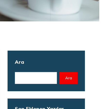
Ara
Ara
Son Eklenen Yazılar