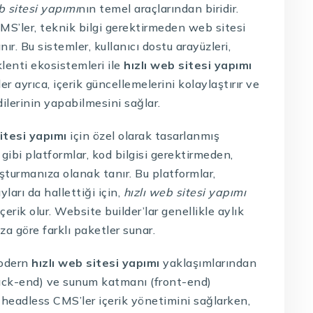
b sitesi yapımı
nın temel araçlarından biridir.
MS’ler, teknik bilgi gerektirmeden web sitesi
. Bu sistemler, kullanıcı dostu arayüzleri,
klenti ekosistemleri ile
hızlı web sitesi yapımı
er ayrıca, içerik güncellemelerini kolaylaştırır ve
ilerinin yapabilmesini sağlar.
sitesi yapımı
için özel olarak tasarlanmış
ibi platformlar, kod bilgisi gerektirmeden,
uşturmanıza olanak tanır. Bu platformlar,
ları da hallettiği için,
hızlı web sitesi yapımı
erik olur. Website builder’lar genellikle aylık
ıza göre farklı paketler sunar.
modern
hızlı web sitesi yapımı
yaklaşımlarından
(back-end) ve sunum katmanı (front-end)
bi headless CMS’ler içerik yönetimini sağlarken,