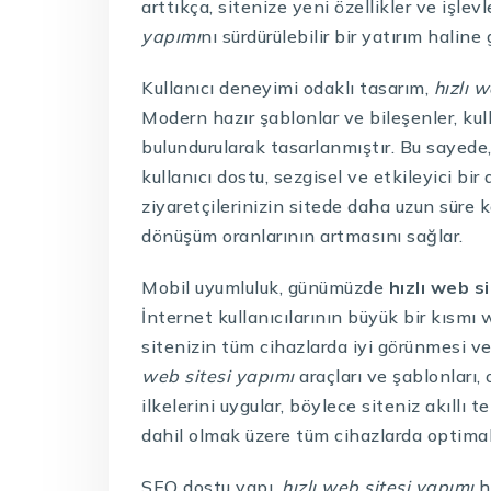
arttıkça, sitenize yeni özellikler ve işlev
yapımı
nı sürdürülebilir bir yatırım haline g
Kullanıcı deneyimi odaklı tasarım,
hızlı 
Modern hazır şablonlar ve bileşenler, ku
bulundurularak tasarlanmıştır. Bu sayede
kullanıcı dostu, sezgisel ve etkileyici bir
ziyaretçilerinizin sitede daha uzun süre 
dönüşüm oranlarının artmasını sağlar.
Mobil uyumluluk, günümüzde
hızlı web s
İnternet kullanıcılarının büyük bir kısmı 
sitenizin tüm cihazlarda iyi görünmesi v
web sitesi yapımı
araçları ve şablonları,
ilkelerini uygular, böylece siteniz akıllı 
dahil olmak üzere tüm cihazlarda optimal
SEO dostu yapı,
hızlı web sitesi yapımı
h