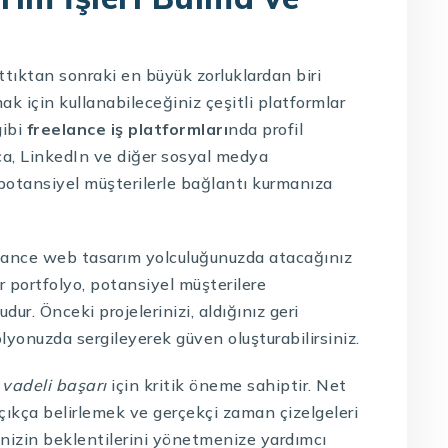
ttıktan sonraki en büyük zorluklardan biri
ak için kullanabileceğiniz çeşitli platformlar
gibi
freelance iş platformları
nda profil
yrıca, LinkedIn ve diğer sosyal medya
 potansiyel müşterilerle bağlantı kurmanıza
eelance web tasarım yolculuğunuzda atacağınız
ir portfolyo, potansiyel müşterilere
dur. Önceki projelerinizi, aldığınız geri
folyonuzda sergileyerek güven oluşturabilirsiniz.
 vadeli başarı
için kritik öneme sahiptir. Net
çıkça belirlemek ve gerçekçi zaman çizelgeleri
inizin beklentilerini yönetmenize yardımcı