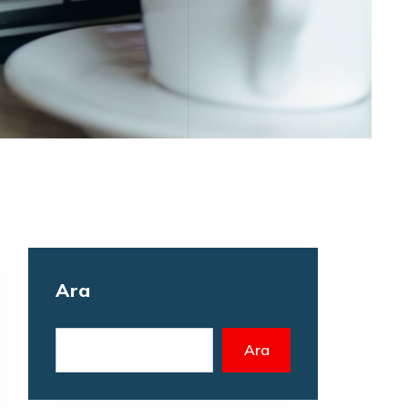
Ara
Ara