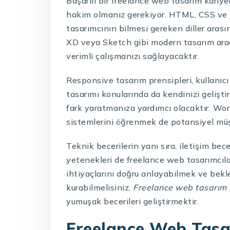
Başarılı bir freelance web tasarım kariyer
hakim olmanız gerekiyor. HTML, CSS ve 
tasarımcının bilmesi gereken diller arası
XD veya Sketch gibi modern tasarım araçl
verimli çalışmanızı sağlayacaktır.
Responsive tasarım prensipleri, kullanıcı
tasarımı konularında da kendinizi gelişt
fark yaratmanıza yardımcı olacaktır. Wor
sistemlerini öğrenmek de potansiyel müşt
Teknik becerilerin yanı sıra, iletişim be
yetenekleri de freelance web tasarımcılar
ihtiyaçlarını doğru anlayabilmek ve beklen
kurabilmelisiniz.
Freelance web tasarım n
yumuşak becerileri geliştirmektir.
Freelance Web Tasar