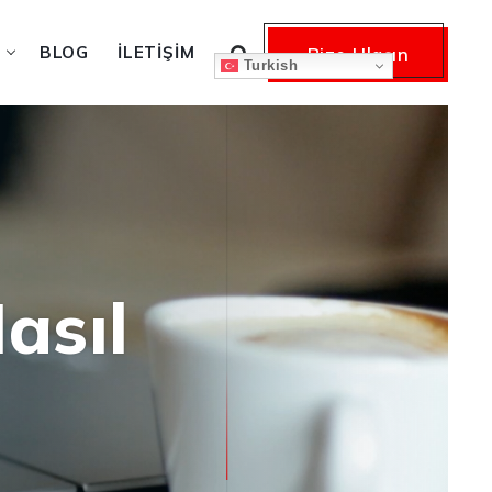
BLOG
İLETIŞIM
Bize Ulaşın
Turkish
asıl