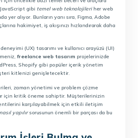
i için öncelikle bazı temel beceri ve araçlara
JavaScript gibi
temel web teknolojileri
her web
nda yer alıyor. Bunların yanı sıra, Figma, Adobe
arına hakimiyet, iş akışınızı hızlandırarak daha
 deneyimi (UX) tasarımı ve kullanıcı arayüzü (UI)
irmeniz,
freelance web tasarım
projelerinizde
dPress, Shopify gibi popüler içerik yönetim
eri kitlenizi genişletecektir.
cerileri, zaman yönetimi ve problem çözme
 için kritik öneme sahiptir. Müşterilerinizin
tilerini karşılayabilmek için etkili iletişim
asıl yapılır
sorusunun önemli bir parçası da bu
ım İşleri Bulma ve